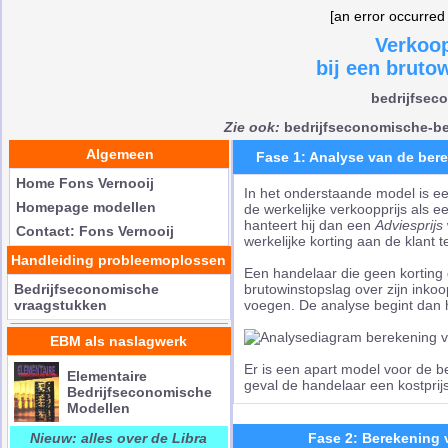
[an error occurred 
Verkoop
bij een bruto
bedrijfsec
Zie ook:
bedrijfseconomische-be
Algemeen
Fase 1: Analyse van de ber
Home Fons Vernooij
In het onderstaande model is 
Homepage modellen
de werkelijke verkoopprijs als e
hanteert hij dan een
Adviesprijs
Contact: Fons Vernooij
werkelijke korting aan de klant 
Handleiding probleemoplossen
Een handelaar die geen korting 
Bedrijfseconomische
brutowinstopslag over zijn ink
vraagstukken
voegen. De analyse begint dan
EBM als naslagwerk
Er is een apart model voor de b
Elementaire
geval de handelaar een kostprijsc
Bedrijfseconomische
Modellen
Nieuw: alles over de Libra
Fase 2: Berekening 