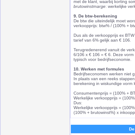
met de klant, waarbij korting som
brutowinstmarge
: werkelijke ve
9. De btw-berekening
De btw die uiteindelijk moet wor
verkoopprijs: btw% / (100% + bt
Dus als de verkoopprijs ex BTW €
tarief van 6% gelijk aan € 106.
Terugredenerend vanuit de verk
6/106 x € 106 = € 6. Deze vorm
typisch voor bedrijfseconomie.
10. Werken met formules
Bedrijfseconomen werken niet gr
In plaats van een reeks stappen
berekening in wiskundige vorm
Consumentenprijs = (100% + BT
Werkelijke verkoopprijs = (100%
Dus:
Werkelijke verkoopprijs = (100
(100% + brutowinst%) x inkooppr
De