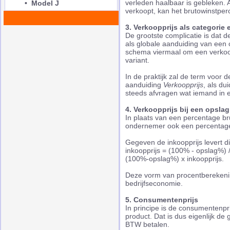
verleden haalbaar is gebleken. 
• Model J
verkoopt, kan het brutowinstperc
3. V
erkoopprijs als categorie 
De grootste complicatie is dat 
als globale aanduiding van een 
schema viermaal om een verkoop
variant.
In de praktijk zal de term voor
aanduiding
Verkoopprijs
, als du
steeds afvragen wat iemand in 
4. Verkoopprijs bij een opsla
In plaats van een percentage br
ondernemer ook een percentage
Gegeven de inkoopprijs levert d
inkoopprijs = (100% - opslag%) 
(100%-opslag%) x inkoopprijs.
Deze vorm van procentberekenin
bedrijfseconomie.
5. C
onsumentenprijs
In principe is de consumentenpr
product. Dat is dus eigenlijk 
BTW betalen.