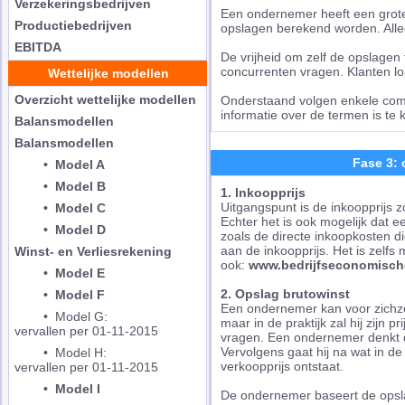
Verzekeringsbedrijven
Een ondernemer heeft een grote 
Productiebedrijven
opslagen berekend worden. Alle
EBITDA
De vrijheid om zelf de opslagen 
concurrenten vragen. Klanten lop
Wettelijke modellen
Overzicht wettelijke modellen
Onderstaand volgen enkele comp
informatie over de termen is te 
Balansmodellen
Balansmodellen
Fase 3:
• Model A
• Model B
1. I
nkoopprijs
Uitgangspunt is de inkoopprijs
• Model C
Echter het is ook mogelijk dat 
• Model D
zoals de directe inkoopkosten di
aan de inkoopprijs. Het is zelfs
Winst- en Verliesrekening
ook:
www.bedrijfseconomisch
• Model E
2. O
pslag brutowinst
• Model F
Een ondernemer kan voor zichzelf
• Model G:
maar in de praktijk zal hij zijn
vervallen per 01-11-2015
vragen. Een ondernemer denkt 
Vervolgens gaat hij na wat in de
• Model H:
verkoopprijs ontstaat.
vervallen per 01-11-2015
• Model I
De ondernemer baseert de opsla