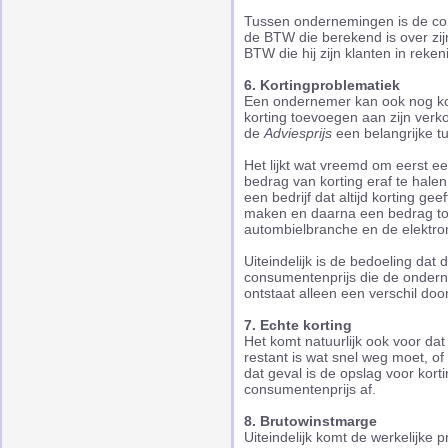
Tussen ondernemingen is de co
de BTW die berekend is over zi
BTW die hij zijn klanten in reken
6. K
ortingproblematiek
Een ondernemer kan ook nog kor
korting toevoegen aan zijn verko
de
Adviesprijs
een belangrijke tu
Het lijkt wat vreemd om eerst e
bedrag van korting eraf te hale
een bedrijf dat altijd korting ge
maken en daarna een bedrag toe
autombielbranche en de elektro
Uiteindelijk is de bedoeling dat 
consumentenprijs die de ondern
ontstaat alleen een verschil doo
7. E
chte korting
Het komt natuurlijk ook voor da
restant is wat snel weg moet, o
dat geval is de opslag voor kort
consumentenprijs af.
8. B
rutowinstmarge
Uiteindelijk komt de werkelijke 