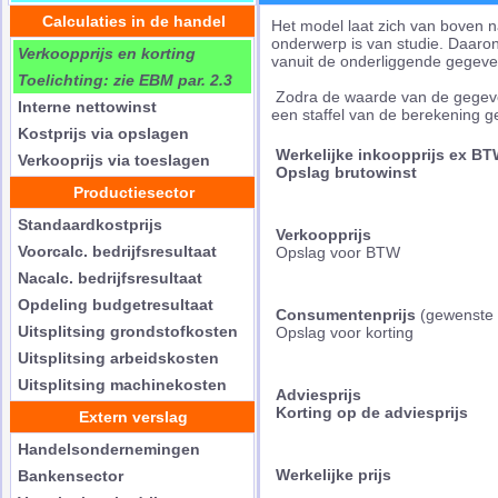
Calculaties in de handel
Het model laat zich van boven n
onderwerp is van studie. Daaron
Verkoopprijs en korting
vanuit de onderliggende gegeve
Toelichting: zie EBM par. 2.3
Zodra de waarde van de gegeve
Interne nettowinst
een staffel van de berekening 
Kostprijs via opslagen
Werkelijke inkoopprijs ex B
Verkooprijs via toeslagen
Opslag brutowinst
Productiesector
Standaardkostprijs
Verkoopprijs
Voorcalc. bedrijfsresultaat
Opslag voor BTW
Nacalc. bedrijfsresultaat
Opdeling budgetresultaat
Consumentenprijs
(gewenste p
Uitsplitsing grondstofkosten
Opslag voor korting
Uitsplitsing arbeidskosten
Uitsplitsing machinekosten
Adviesprijs
Korting op de adviesprijs
Extern verslag
Handelsondernemingen
Werkelijke prijs
Bankensector