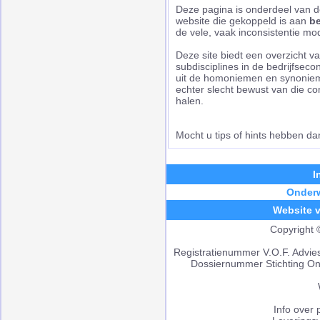
Deze pagina is onderdeel van de
website die gekoppeld is aan
be
de vele, vaak inconsistentie m
Deze site biedt een overzicht v
subdisciplines in de bedrijfsec
uit de homoniemen en synonieme
echter slecht bewust van die com
halen.
Mocht u tips of hints hebben da
I
Onderw
Website v
Copyright
Registratienummer V.O.F. Advi
Dossiernummer Stichting On
Info over 