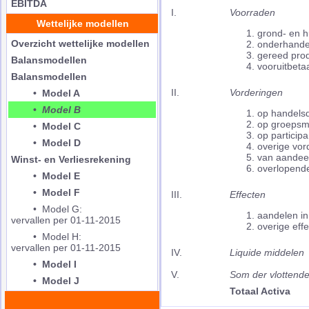
EBITDA
I.
Voorraden
Wettelijke modellen
grond- en h
Overzicht wettelijke modellen
onderhande
gereed pro
Balansmodellen
vooruitbeta
Balansmodellen
II.
Vorderingen
• Model A
•
Model B
op handels
op groepsm
• Model C
op particip
• Model D
overige vor
van aandee
Winst- en Verliesrekening
overlopende
• Model E
• Model F
III.
Effecten
• Model G:
aandelen i
vervallen per 01-11-2015
overige eff
• Model H:
vervallen per 01-11-2015
IV.
Liquide middelen
• Model I
V.
Som der vlottende
• Model J
Totaal Activa