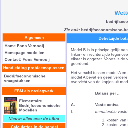
Wett
bedrijfsec
Zie ook:
bedrijfseconomische-be
Algemeen
Debetzijde bal
Home Fons Vernooij
Model B is in principe gelijk a
Homepage modellen
linker- en rechterzijde tegenove
elkaar is opgezet. Voorts is 
Contact: Fons Vernooij
geordend.
Handleiding probleemoplossen
Het verschil tussen model A en 
Bedrijfseconomische
model A bevat en geen verdere 
vraagstukken
overzicht van de kopjes uit mod
EBM als naslagwerk
Balans per ...
Elementaire
A.
Vaste activa
Bedrijfseconomische
Modellen
I.
Immateriële vaste
Nieuw: alles over de Libra
kosten van 
kosten van 
Calculaties in de handel