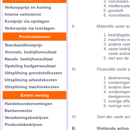
concessies
intellectue
Verkoopprijs en korting
goodwill
Interne nettowinst
vooruitbeta
Kostprijs via opslagen
II.
Materiële vaste ac
Verkooprijs via toeslagen
bedrijfsgeb
Productiesector
machines en
andere vast
Standaardkostprijs
vaste bedri
Voorcalc. bedrijfsresultaat
vaste activa
niet aan de 
Nacalc. bedrijfsresultaat
Opdeling budgetresultaat
III.
Financiële vaste a
Uitsplitsing grondstofkosten
deelneming
Uitsplitsing arbeidskosten
vorderinge
Uitsplitsing machinekosten
andere dee
vorderingen
Extern verslag
deelgenom
overige eff
Handelsondernemingen
overige vor
Bankensector
IV.
Som der vaste act
Verzekeringsbedrijven
Productiebedrijven
B.
Vlottende activa