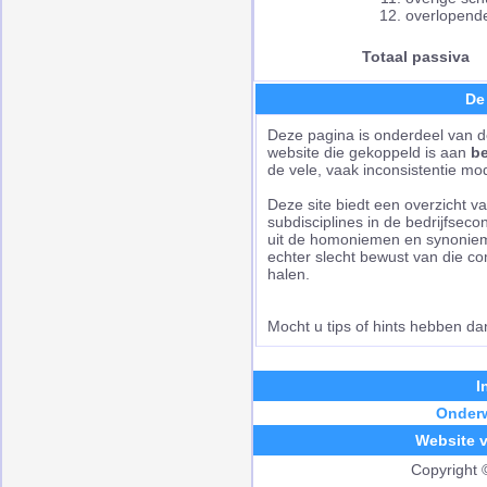
overlopend
Totaal passiva
De
Deze pagina is onderdeel van de
website die gekoppeld is aan
be
de vele, vaak inconsistentie m
Deze site biedt een overzicht v
subdisciplines in de bedrijfsec
uit de homoniemen en synonieme
echter slecht bewust van die com
halen.
Mocht u tips of hints hebben da
I
Onderw
Website v
Copyright