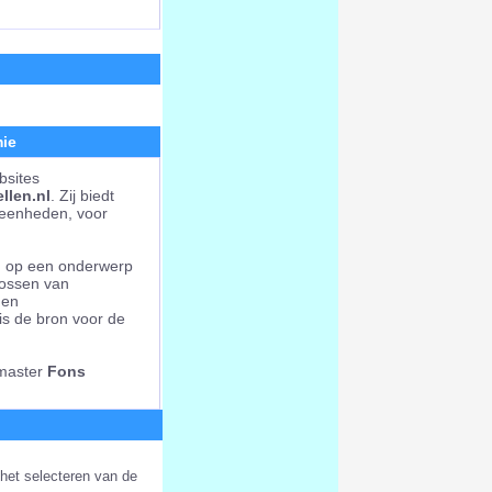
mie
bsites
llen.nl
. Zij biedt
e eenheden, voor
rd op een onderwerp
lossen van
 en
 is de bron voor de
bmaster
Fons
 het selecteren van de