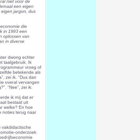
ral niet voor de
lemaal een eigen
 eigen jargon, dus
fseconomie die
ik in 1993 een
en oplossen van
n in diverse
uter dwong echter
t taalgebruik. Ik
programmeur vroeg of
tzelfde betekende als
Ja”, zei ik. “Dus dan
tie overal vervangen
”. “Nee”, zei ik.
rde ik mij dat er
aal bestaat uit
ar welke? En hoe
 noties terug naar
 vakdidactische
promotie-onderzoek
bedrijfseconomie