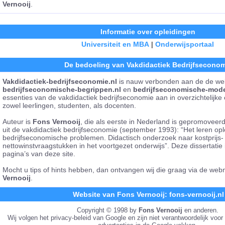
Vernooij
.
Informatie over opleidingen
Universiteit en MBA
|
Onderwijsportaal
De bedoeling van Vakdidactiek Bedrijfsecono
Vakdidactiek-bedrijfseconomie.nl
is nauw verbonden aan de de we
bedrijfseconomische-begrippen.nl
en
bedrijfseconomische-mode
essenties van de vakdidactiek bedrijfseconomie aan in overzichtelijk
zowel leerlingen, studenten, als docenten.
Auteur is
Fons Vernooij
, die als eerste in Nederland is gepromovee
uit de vakdidactiek bedrijfseconomie (september 1993): “Het leren op
bedrijfseconomische problemen. Didactisch onderzoek naar kostprijs-
nettowinstvraagstukken in het voortgezet onderwijs”. Deze dissertatie
pagina’s van deze site.
Mocht u tips of hints hebben, dan ontvangen wij die graag via de we
Vernooij
.
Website van Fons Vernooij: fons-vernooij.nl
Copyright © 1998 by
Fons Vernooij
en anderen.
Wij volgen het privacy-beleid van Google en zijn niet verantwoordelijk voor