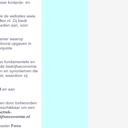
ar kostprijs- en
de de websites www.
n.nl. Zij biedt
nheden aan, voor
manier waarop
ooral opgaven in
njuiste
van fundamentele en
 de bedrijfseconomie.
n en synoniemen die
st, waardoor zij
l
en aan
eren door trefwoorden
s beschikbaar om een
ctiek-
ijfseconomie.nl
.
master
Fons