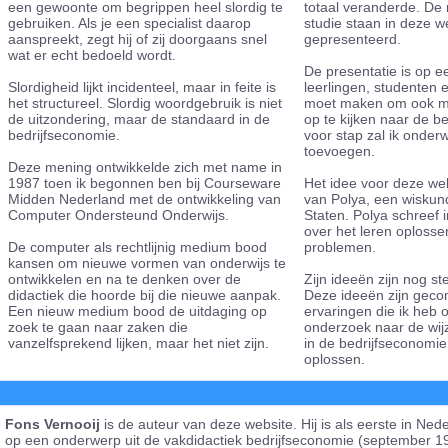
een gewoonte om begrippen heel slordig te
totaal veranderde. De 
gebruiken. Als je een specialist daarop
studie staan in deze w
aanspreekt, zegt hij of zij doorgaans snel
gepresenteerd.
wat er echt bedoeld wordt.
De presentatie is op ee
Slordigheid lijkt incidenteel, maar in feite is
leerlingen, studenten 
het structureel. Slordig woordgebruik is niet
moet maken om ook me
de uitzondering, maar de standaard in de
op te kijken naar de b
bedrijfseconomie.
voor stap zal ik onde
toevoegen.
Deze mening ontwikkelde zich met name in
1987 toen ik begonnen ben bij Courseware
Het idee voor deze web
Midden Nederland met de ontwikkeling van
van Polya, een wiskun
Computer Ondersteund Onderwijs.
Staten. Polya schreef 
over het leren oploss
De computer als rechtlijnig medium bood
problemen.
kansen om nieuwe vormen van onderwijs te
ontwikkelen en na te denken over de
Zijn ideeën zijn nog s
didactiek die hoorde bij die nieuwe aanpak.
Deze ideeën zijn gec
Een nieuw medium bood de uitdaging op
ervaringen die ik heb 
zoek te gaan naar zaken die
onderzoek naar de wij
vanzelfsprekend lijken, maar het niet zijn.
in de bedrijfseconomi
oplossen.
Fons Vernooij
is de auteur van deze website. Hij is als eerste in N
op een onderwerp uit de vakdidactiek bedrijfseconomie (september 19