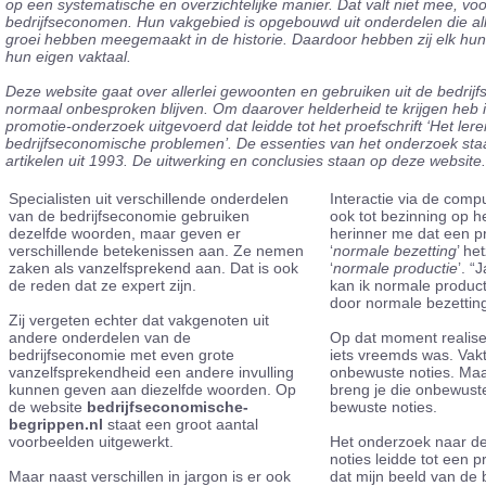
op een systematische en overzichtelijke manier. Dat valt niet mee, voo
bedrijfseconomen. Hun vakgebied is opgebouwd uit onderdelen die al
groei hebben meegemaakt in de historie. Daardoor hebben zij elk hun
hun eigen vaktaal.
Deze website gaat over allerlei gewoonten en gebruiken uit de bedrij
normaal onbesproken blijven. Om daarover helderheid te krijgen heb 
promotie-onderzoek uitgevoerd dat leidde tot het proefschrift ‘Het ler
bedrijfseconomische problemen’. De essenties van het onderzoek staa
artikelen uit 1993. De uitwerking en conclusies staan op deze website.
Specialisten uit verschillende onderdelen
Interactie via de comp
van de bedrijfseconomie gebruiken
ook tot bezinning op he
dezelfde woorden, maar geven er
herinner me dat een 
verschillende betekenissen aan. Ze nemen
‘
normale bezetting
’ he
zaken als vanzelfsprekend aan. Dat is ook
‘
normale productie
’. “
de reden dat ze expert zijn.
kan ik normale produc
door normale bezetting?
Zij vergeten echter dat vakgenoten uit
andere onderdelen van de
Op dat moment realisee
bedrijfseconomie met even grote
iets vreemds was. Vakt
vanzelfsprekendheid een andere invulling
onbewuste noties. Ma
kunnen geven aan diezelfde woorden. Op
breng je die onbewuste
de website
bedrijfseconomische-
bewuste noties.
begrippen.nl
staat een groot aantal
voorbeelden uitgewerkt.
Het onderzoek naar de
noties leidde tot een 
Maar naast verschillen in jargon is er ook
dat mijn beeld van de 