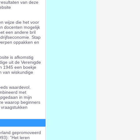
resultaten van deze
ebsite
n wijze die het voor
en docenten mogelijk
t een andere bril
edrijfseconomie. Stap
rwerpen oppakken en
site is afkomstig
dige uit de Verenigde
in 1945 een boekje
en van wiskundige
teeds waardevol.
ombineerd met
opgedaan in mijn
ze waarop beginners
e vraagstukken
ederland gepromoveerd
93): “Het leren