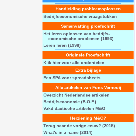
Handleiding probleemoplossen
Bedrijfseconomische vraagstukken
Samenvatting proefschrift
Het leren oplossen van bedrijfs-
economische problemen (1993)
.
Leren leren (1998)
Originele Proefschrift
Klik hier voor alle onderdelen
Extra bijlage
Een SPA voor spreadsheets
Alle artikelen van Fons Vernooij
Overzicht Nederlandse artikelen
Bedrijfseconomie (B.O.F.)
Vakdidactische artikelen M&O
Herziening M&O?
Terug naar de vorige eeuw? (2015)
What's in a name (2014)