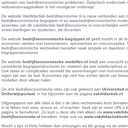
oplossen van bedrijfseconomische problemen. Didactisch onderzoek na
nettowinstvraagstukken in het voortgezet onderwijs”.
De website Vakdidactiek-bedrijfseconomie.nl is nauw verbonden aan 
bedrijfseconomische-begrippen.nl en www.bedrijfseconomische-modelle
essenties van de vakdidactiek bedrijfseconomie in overzichtelijke ee
zowel leerlingen en studenten, als docenten.
De website
bedrijfseconomische-begrippen.nl
geeft inzicht in de 
economen werken met homoniemen, synoniemen en misconcepties. V
bedrijfseconomische leerboeken bevatten vaak simpele en daardoor o
begrippenstructuren.
De website
bedrijfseconomische-modellen.nl
biedt een overzicht 
consistente begrippenstructuren en relateert die aan subdisciplines in
Ook staan er complicaties vermeld die samenhangen met homonieme
eigen zijn aan de taal. Economen zijn zich hier echter slecht van bewu
modellen door elkaar halen.
De drie bedrijfseconomische sites zijn ook gelieerd aan
Universiteit.n
Onderwijsportaal
, in het bijzonder aan de pagina
vakdidactiek.nl
.
Uitgangspunt van alle sites is dat u de sites rechtstreeks kunt benad
in te tikken met www. ervoor en .nl erachter. Vaak zijn er meer URL’
pagina te benaderen. Zo kunt u deze site niet alleen via
www.vakdida
bedrijfseconomie.nl
bereiken, maar ook via
www.vakdidactiekbedr
Mocht u tips of hints hebben dan ontvangen wij die graag via de web