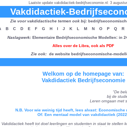
Laatste update vakdidactiek-bedrijfseconomie.nl: 3 augustu
Vakdidactiek-Bedrijfsecon
Zie voor vakdidactische termen ook bij:
bedrijfseconomisch
A
B
C
D
E
F
G
H
I
J
K
L
M
N
O
P
Q
R
Naslagwerk:
Elementaire Bedrijfseconomische Modellen: in 
Alles over de Libra, ook als PDF
Zie ook:
de website bedrijfseconomische-modell
Welkom op de homepage van:
Vakdidactiek Bedrijfseconomie
“De bel
bij de stud
Leren omgaan met sl
N.B. Voor wie weinig tijd heeft, lees alvast: Economische 
Of: Een mentaal model van vakdidactiek (2022
Vakdidactiek heeft tot doel leerlingen en studenten in staat te stellen