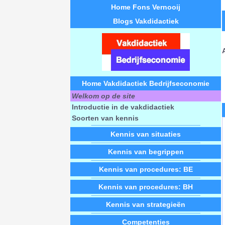
Home Fons Vernooij
Blogs Vakdidactiek
Home Vakdidactiek Bedrijfseconomie
Welkom op de site
Introductie in de vakdidactiek
Soorten van kennis
Kennis van situaties
Kennis van begrippen
Kennis van procedures: BE
Kennis van procedures: BH
Kennis van strategieën
Competenties