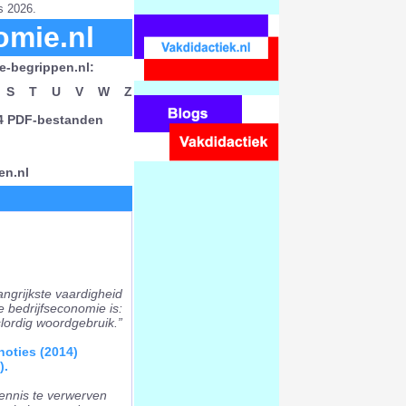
s 2026.
omie.nl
e-begrippen.nl:
S
T
U
V
W
Z
24 PDF-bestanden
en.nl
angrijkste vaardigheid
ie bedrijfseconomie is:
ordig woordgebruik.”
noties (2014)
).
 kennis te verwerven