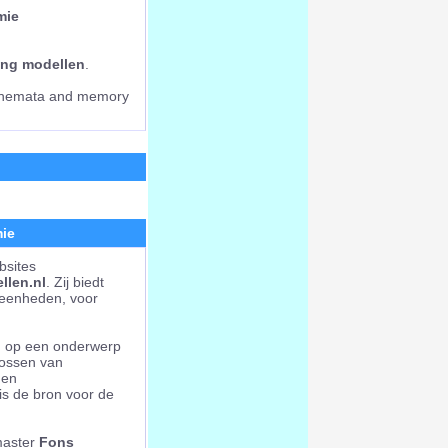
mie
ng modellen
.
schemata and memory
mie
bsites
llen.nl
. Zij biedt
e eenheden, voor
rd op een onderwerp
lossen van
 en
 is de bron voor de
master
Fons