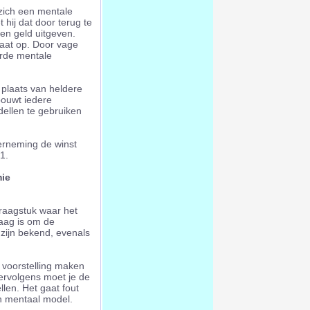
 zich een mentale
et hij dat door terug te
en geld uitgeven.
taat op. Door vage
erde mentale
plaats van heldere
bouwt iedere
dellen te gebruiken
rneming de winst
1.
ie
raagstuk waar het
aag is om de
 zijn bekend, evenals
 voorstelling maken
Vervolgens moet je de
len. Het gaat fout
en mentaal model.