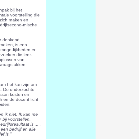
npak bij het
ale voorstelling die
n zich maken en
rijfsecono-mische
op denkend
 maken, is een
moge-lijkheden en
zoeken die leer-
 oplossen van
vraagstukken.
m het kan zijn om
t. De onderzochte
ussen kosten en
ch en de docent licht
eiden.
n ik niet. Ik kan me
 bij voorstellen,
ijfsresultaat is ... .
een bedrijf en alle
ef is."