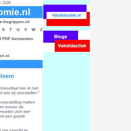
s 2026.
omie.nl
e-begrippen.nl:
S
T
U
V
W
Z
24 PDF-bestanden
en.nl
bleem
sresultaat ken ik niet.
 iets bij voorstellen."
 voorstelling maken
en tussen de
 moeten zich een
 tot een goede
n om vaardig te