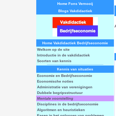
Home Fons Vernooij
Blogs Vakdidactiek
Home Vakdidactiek Bedrijfseconomie
Welkom op de site
Introductie in de vakdidactiek
Soorten van kennis
Kennis van situaties
Economie en Bedrijfseconomie
Economische noties
Administratie van verenigingen
Dubbele begripsstructuur
Mentale voorstelling
Disciplines in de bedrijfseconomie
Algoritmen en heuristieken
Fasen in het oplossen van problemen