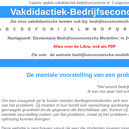
Laatste update vakdidactiek-bedrijfseconomie.nl: 3 augustu
Vakdidactiek-Bedrijfsecon
Zie voor vakdidactische termen ook bij:
bedrijfseconomisch
A
B
C
D
E
F
G
H
I
J
K
L
M
N
O
P
Q
R
Naslagwerk:
Elementaire Bedrijfseconomische Modellen: in 
Alles over de Libra, ook als PDF
Zie ook:
de website bedrijfseconomische-modell
De mentale voorstelling van een pro
"Het woord bedrijf
Ik kan me daar niet echt
Om een vraagstuk op te lossen moeten leerlingen/studenten zich een
van het probleem. Zij moeten in hun hoofd een samenhang aanbreng
gevraagde grootheid en de gegevens die beschikbaar zijn. Kortom zij
mentale voorstelling maken van het probleem, zodat zij het probleem
oplossing kunnen brengen.
Deze website is geschreven vanuit de weg die studenten moeten gaa