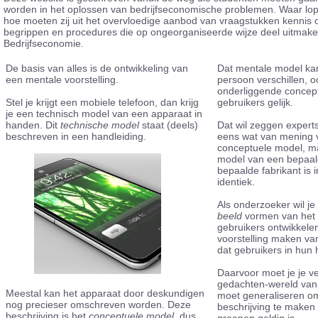
worden in het oplossen van bedrijfseconomische problemen. Waar lop
hoe moeten zij uit het overvloedige aanbod van vraagstukken kennis 
begrippen en procedures die op ongeorganiseerde wijze deel uitmak
Bedrijfseconomie.
De basis van alles is de ontwikkeling van
Dat mentale model kan
een mentale voorstelling.
persoon verschillen, oo
onderliggende concept
Stel je krijgt een mobiele telefoon, dan krijg
gebruikers gelijk.
je een technisch model van een apparaat in
handen. Dit
technische model
staat (deels)
Dat wil zeggen expert
beschreven in een handleiding.
eens wat van mening v
conceptuele model, m
model van een bepaal
bepaalde fabrikant is i
identiek.
Als onderzoeker wil j
beeld
vormen van het 
gebruikers ontwikkelen
voorstelling maken va
dat gebruikers in hun
Daarvoor moet je je v
gedachten-wereld van 
Meestal kan het apparaat door deskundigen
moet generaliseren om
nog precieser omschreven worden. Deze
beschrijving te maken 
beschrijving is het
conceptuele model
, dus