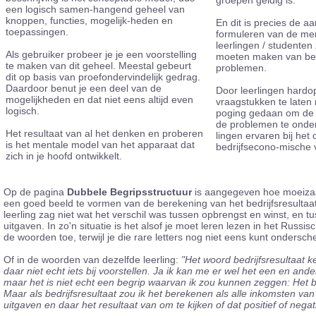
groepen geldig is.
een logisch samen-hangend geheel van
knoppen, functies, mogelijk-heden en
En dit is precies de aa
toepassingen.
formuleren van de ment
leerlingen / studente
Als gebruiker probeer je je een voorstelling
moeten maken van bed
te maken van dit geheel. Meestal gebeurt
problemen.
dit op basis van proefondervindelijk gedrag.
Daardoor benut je een deel van de
Door leerlingen hard
mogelijkheden en dat niet eens altijd even
vraagstukken te laten
logisch.
poging gedaan om de 
de problemen te onder
Het resultaat van al het denken en proberen
lingen ervaren bij het
is het mentale model van het apparaat dat
bedrijfsecono-mische 
zich in je hoofd ontwikkelt.
Op de pagina
Dubbele Begripsstructuur
is aangegeven hoe moeizaa
een goed beeld te vormen van de berekening van het bedrijfsresultaa
leerling zag niet wat het verschil was tussen opbrengst en winst, en t
uitgaven. In zo'n situatie is het alsof je moet leren lezen in het Russis
de woorden toe, terwijl je die rare letters nog niet eens kunt ondersch
Of in de woorden van dezelfde leerling:
"Het woord bedrijfsresultaat ke
daar niet echt iets bij voorstellen. Ja ik kan me er wel het een en ander
maar het is niet echt een begrip waarvan ik zou kunnen zeggen: Het bedr
Maar als bedrijfsresultaat zou ik het berekenen als alle inkomsten van 
uitgaven en daar het resultaat van om te kijken of dat positief of negati