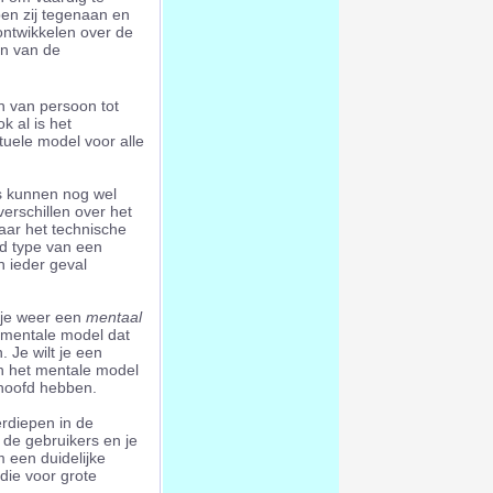
en zij tegenaan en
ontwikkelen over de
en van de
 van persoon tot
k al is het
uele model voor alle
s kunnen nog wel
erschillen over het
aar het technische
d type van een
n ieder geval
e je weer een
mentaal
mentale model dat
. Je wilt je een
n het mentale model
 hoofd hebben.
erdiepen in de
de gebruikers en je
 een duidelijke
die voor grote