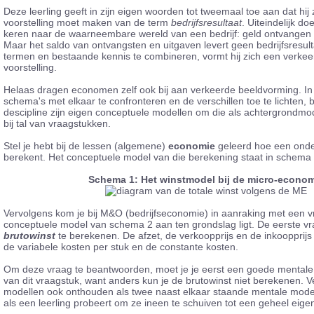
Deze leerling geeft in zijn eigen woorden tot tweemaal toe aan dat hij
voorstelling moet maken van de term
bedrijfsresultaat
. Uiteindelijk do
keren naar de waarneembare wereld van een bedrijf: geld ontvangen 
Maar het saldo van ontvangsten en uitgaven levert geen bedrijfsresul
termen en bestaande kennis te combineren, vormt hij zich een verke
voorstelling.
Helaas dragen economen zelf ook bij aan verkeerde beeldvorming. In 
schema's met elkaar te confronteren en de verschillen toe te lichten, 
descipline zijn eigen conceptuele modellen om die als achtergrondmo
bij tal van vraagstukken.
Stel je hebt bij de lessen (algemene)
economie
geleerd hoe een onde
berekent. Het conceptuele model van die berekening staat in schema 
Schema 1: Het winstmodel bij de micro-econom
Vervolgens kom je bij M&O (bedrijfseconomie) in aanraking met een v
conceptuele model van schema 2 aan ten grondslag ligt. De eerste vr
brutowinst
te berekenen. De afzet, de verkoopprijs en de inkoopprijs
de variabele kosten per stuk en de constante kosten.
Om deze vraag te beantwoorden, moet je je eerst een goede mentale
van dit vraagstuk, want anders kun je de brutowinst niet berekenen. 
modellen ook onthouden als twee naast elkaar staande mentale model
als een leerling probeert om ze ineen te schuiven tot een geheel eig