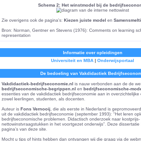
Schema 2: Het winstmodel bij de bedrijfsecono
Zie overigens ook de pagina's:
Kiezen juiste model
en
Samensmelti
Bron: Norman, Gentner en Stevens (1976): Comments on learning 
representation
Informatie over opleidingen
Universiteit en MBA
|
Onderwijsportaal
De bedoeling van Vakdidactiek Bedrijfsecono
Vakdidactiek-bedrijfseconomie.nl
is nauw verbonden aan de de we
bedrijfseconomische-begrippen.nl
en
bedrijfseconomische-mode
essenties van de vakdidactiek bedrijfseconomie aan in overzichtelijk
zowel leerlingen, studenten, als docenten.
Auteur is
Fons Vernooij
, die als eerste in Nederland is gepromovee
uit de vakdidactiek bedrijfseconomie (september 1993): “Het leren op
bedrijfseconomische problemen. Didactisch onderzoek naar kostprijs-
nettowinstvraagstukken in het voortgezet onderwijs”. Deze dissertatie
pagina’s van deze site.
Mocht u tips of hints hebben dan ontvangen wij die graag via de web